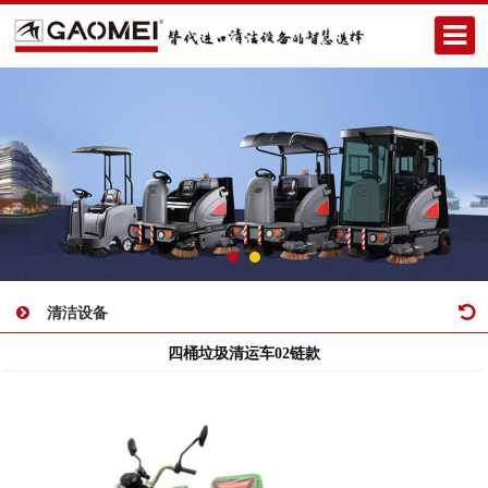
清洁设备
四桶垃圾清运车02链款