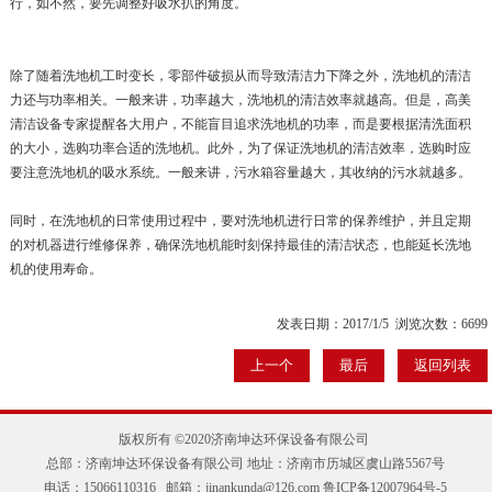
行，如不然，要先调整好吸水扒的角度。
除了随着洗地机工时变长，零部件破损从而导致清洁力下降之外，洗地机的清洁
力还与功率相关。一般来讲，功率越大，洗地机的清洁效率就越高。但是，高美
清洁设备专家提醒各大用户，不能盲目追求洗地机的功率，而是要根据清洗面积
的大小，选购功率合适的洗地机。此外，为了保证洗地机的清洁效率，选购时应
要注意洗地机的吸水系统。一般来讲，污水箱容量越大，其收纳的污水就越多。
同时，在洗地机的日常使用过程中，要对洗地机进行日常的保养维护，并且定期
的对机器进行维修保养，确保洗地机能时刻保持最佳的清洁状态，也能延长洗地
机的使用寿命。
发表日期：2017/1/5 浏览次数：6699
上一个
最后
返回列表
版权所有 ©2020济南坤达环保设备有限公司
总部：济南坤达环保设备有限公司 地址：济南市历城区虞山路5567号
电话：15066110316 邮箱：jinankunda@126.com
鲁ICP备12007964号-5