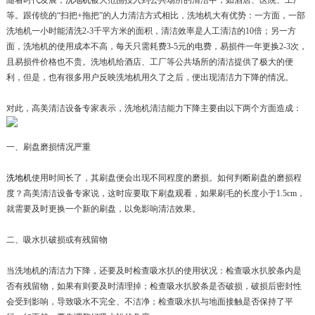
随着时代发展，
洗地机
被大范围投入到公共场所的清洁中，如酒店、医院、工厂
等。跟传统的“扫把+拖把”的人力清洁方式相比，洗地机大有优势：一方面，一部
洗地机一小时能清洗2-3千平方米的面积，清洁效率是人工清洁的10倍；另一方
面，洗地机的使用成本不高，每天只需耗费3-5元的电费，易损件一年更换2-3次，
且易损件价格也不贵。洗地机给酒店、工厂等公共场所的清洁提供了极大的便
利，但是，也有很多用户反映洗地机用久了之后，便出现清洁力下降的情况。
对此，高美清洁设备专家表示，洗地机清洁能力下降主要由以下两个方面造成：
一、刷盘磨损情况严重
洗地机
使用时间长了，其刷盘便会出现不同程度的磨损。如何判断刷盘的磨损程
度？高美清洁设备专家说，这时应要取下刷盘观看，如果刷毛的长度小于1.5cm，
就需要及时更换一个新的刷盘，以免影响清洁效果。
二、吸水扒破损或有残留物
当洗地机的清洁力下降，还要及时检查吸水扒的使用状况：检查吸水扒胶条内是
否有残留物，如果有则要及时清理掉；检查吸水扒胶条是否破损，破损后密封性
会受到影响，导致吸水不完全、不洁净；检查吸水扒与地面接触是否保持了平