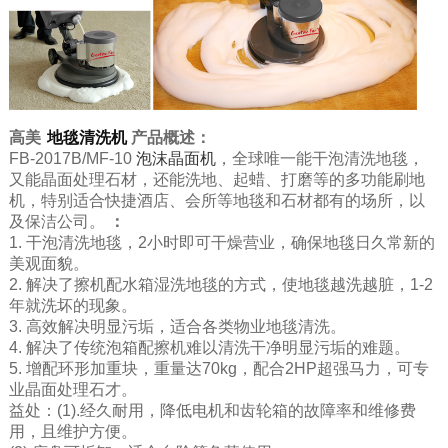
高美
地毯清洗机
产品概述：
FB-2017B/MF-10
泡沫晶面机
，全球唯一能干泡清洗地毯，
又能晶面处理石材，还能洗地、起蜡、打磨等的多功能刷地
机，特别适合快捷酒店、会所等地毯和石材都有的场所，以
及保洁公司。
：
1. 干泡清洗地毯，2小时即可干燥营业，确保地毯日久常新的
美观面貌。
2. 解决了擦机配水箱湿洗地毯的方式，使地毯越洗越脏，1-2
年就洗坏的现象。
3. 高效解决明显污垢，适合各类物业地毯清洗。
4. 解决了传统泡箱配擦机难以清洗干净明显污垢的难题。
5. 增配环形加重块，重量达70kg，配合2HP超强马力，可专
业晶面处理石才。
益处：(1).经久耐用，降低电机和齿轮箱的故障率和维修费
用，且维护方便。